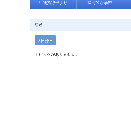
生徒指導部より
探究的な学習
新着
3日分
トピックがありません。