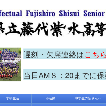
遅刻・欠席連絡は
こち
当日AM８：20までに
学校生活
部活動
中学生の皆さんへ