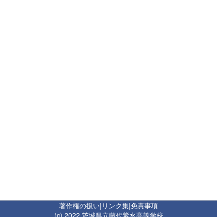
著作権の扱い
|
リンク集
|
免責事項
(c) 2022 茨城県立藤代紫水高等学校