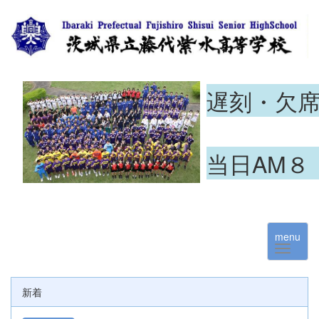
遅刻・欠
当日AM８
menu
新着