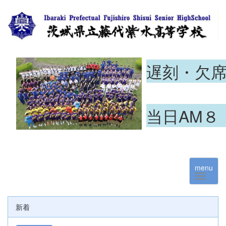
遅刻・欠
当日AM８
menu
新着