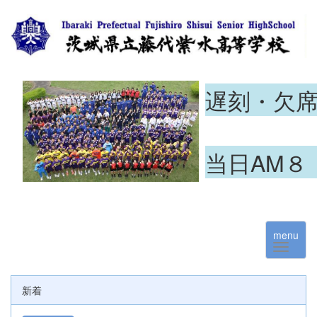
遅刻・欠
当日AM８
menu
新着