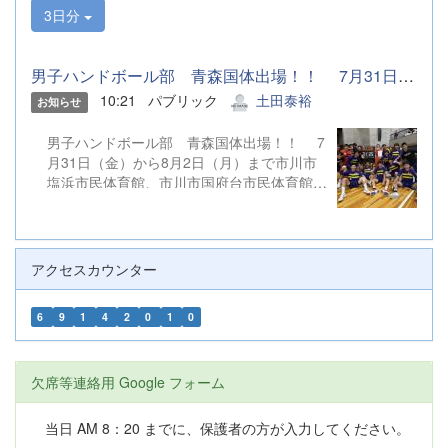
3日分
男子ハンドボール部 青森国体出場！！ 7月31日（金）から8月2...
10:21
パブリック
土田泰裕
お知らせ
男子ハンドボール部 青森国体出場！！ 7
月31日（金）から8月2日（月）まで市川市
塩浜市民体育館、市川市国府台市民体育館他
にて行われた第80回国民スポーツ大会ハン
ドボール競技関東ブロック大会を勝ち抜
き、 関東ブロック代表として第80回国民
スポーツ大会（本大会）に出場を決めまし
アクセスカウンター
た。 第80回国民スポーツ大会（本大会）
は、9月4日（金）から９月８日（火）まで
6
9
1
4
2
0
1
0
マエダアリーナ、野辺地高校体育館他にて行
われます。 引き続き温かいご声援をよろし
くお願いします。
欠席等連絡用 Google フォーム
当日 AM 8：20 までに、保護者の方が入力してください。