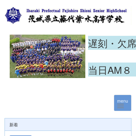
遅刻・欠
当日AM８
menu
新着