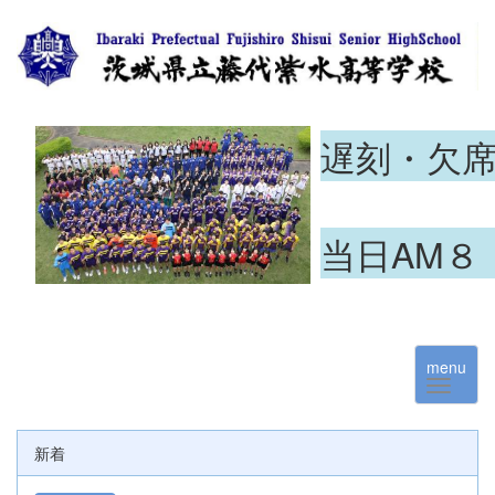
遅刻・欠
当日AM８
menu
新着