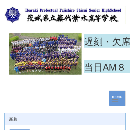
遅刻・欠
当日AM８
menu
新着