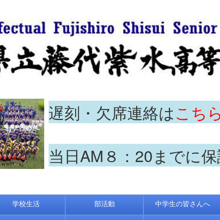
遅刻・欠席連絡は
こち
当日AM８：20までに
学校生活
部活動
中学生の皆さんへ