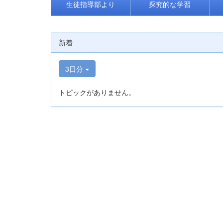
生徒指導部より
探究的な学習
新着
3日分
トピックがありません。