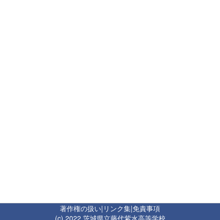
著作権の扱い
|
リンク集
|
免責事項
(c) 2022 茨城県立藤代紫水高等学校