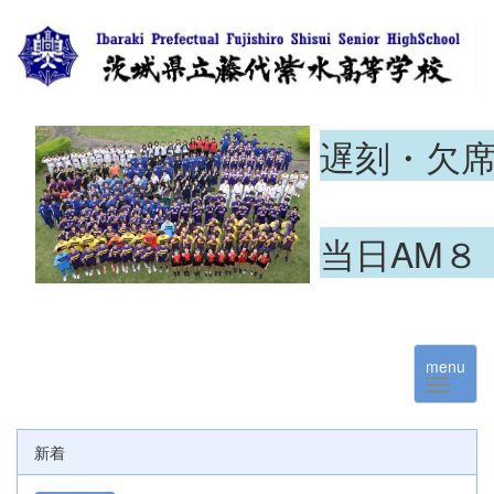
遅刻・欠
当日AM８
menu
新着