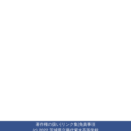
著作権の扱い
|
リンク集
|
免責事項
(c) 2022 茨城県立藤代紫水高等学校