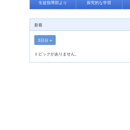
生徒指導部より
探究的な学習
新着
3日分
トピックがありません。