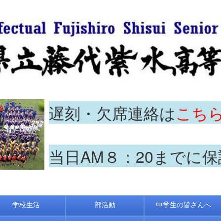
遅刻・欠席連絡は
こち
当日AM８：20までに
学校生活
部活動
中学生の皆さんへ