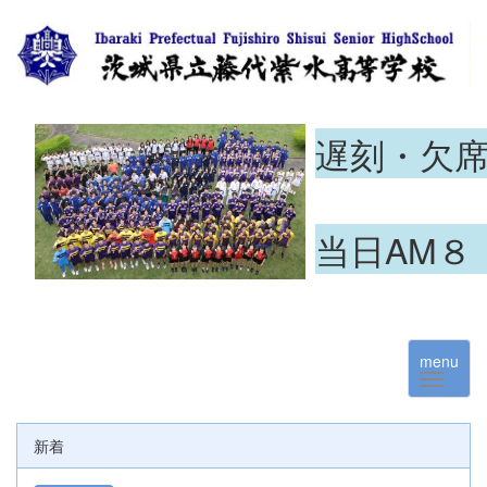
遅刻・欠
当日AM８
menu
新着