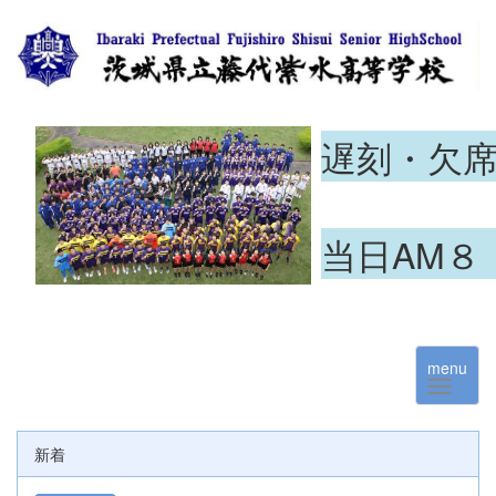
遅刻・欠
当日AM８
menu
新着