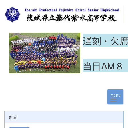
遅刻・欠
当日AM８
menu
新着