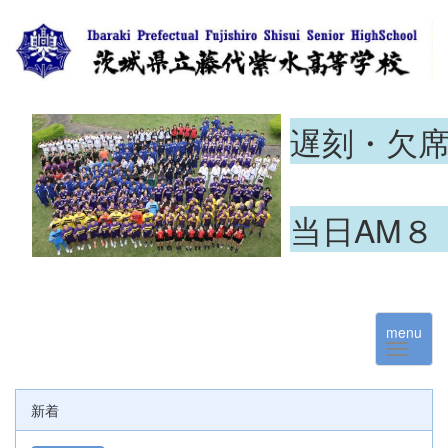
遅刻・欠
当日AM８
menu
新着