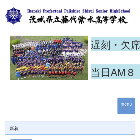
遅刻・欠
当日AM８
menu
新着