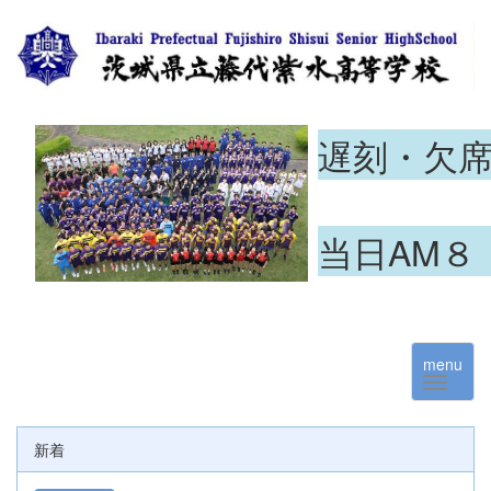
遅刻・欠
当日AM８
menu
新着