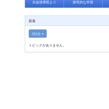
生徒指導部より
探究的な学習
新着
3日分
トピックがありません。