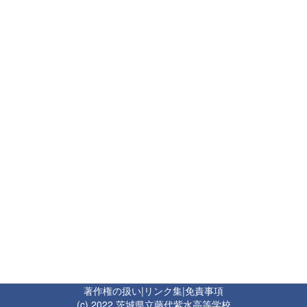
著作権の扱い
|
リンク集
|
免責事項
(c) 2022 茨城県立藤代紫水高等学校