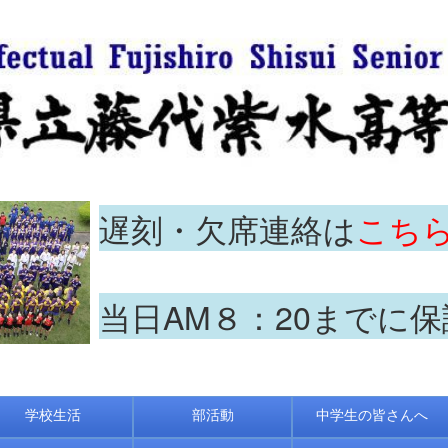
遅刻・欠席連絡は
こち
当日AM８：20までに
学校生活
部活動
中学生の皆さんへ