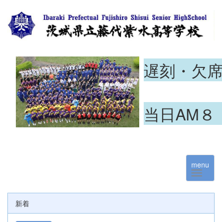
遅刻・欠
当日AM８
menu
新着