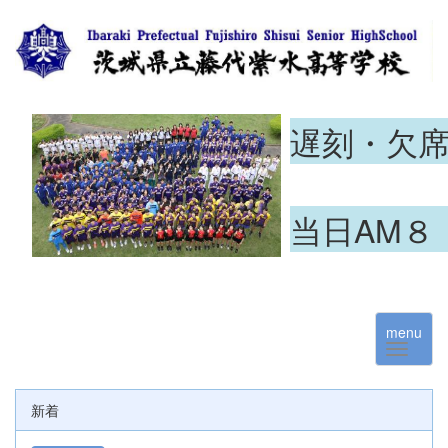
遅刻・欠
当日AM８
menu
新着