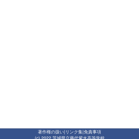
著作権の扱い
|
リンク集
|
免責事項
(c) 2022 茨城県立藤代紫水高等学校