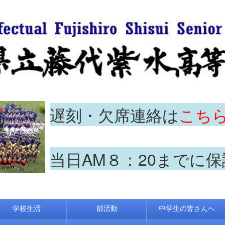
遅刻・欠席連絡は
こち
当日AM８：20までに
学校生活
部活動
中学生の皆さんへ