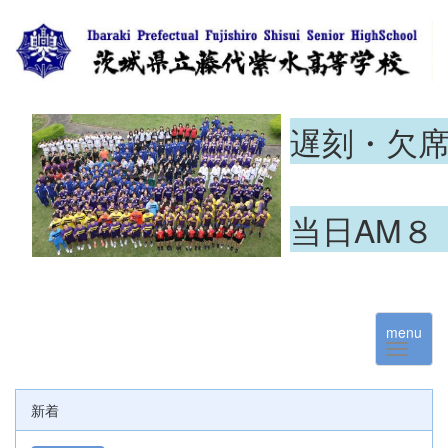
遅刻・欠
当日AM８
menu
新着