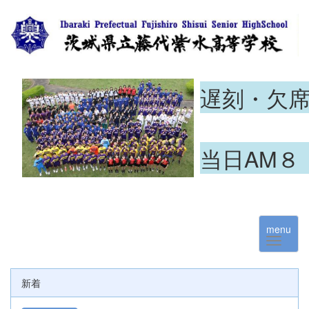
遅刻・欠
当日AM８
menu
新着