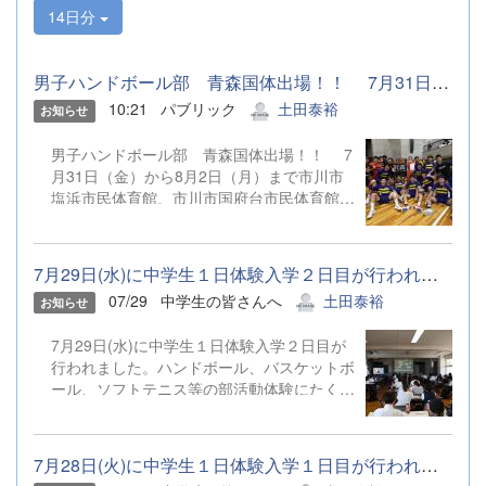
14日分
男子ハンドボール部 青森国体出場！！ 7月31日（金）から8月2...
10:21
パブリック
土田泰裕
お知らせ
男子ハンドボール部 青森国体出場！！ 7
月31日（金）から8月2日（月）まで市川市
塩浜市民体育館、市川市国府台市民体育館他
にて行われた第80回国民スポーツ大会ハン
ドボール競技関東ブロック大会を勝ち抜
き、 関東ブロック代表として第80回国民
7月29日(水)に中学生１日体験入学２日目が行われました。ハンドボ...
スポーツ大会（本大会）に出場を決めまし
07/29
中学生の皆さんへ
土田泰裕
お知らせ
た。 第80回国民スポーツ大会（本大会）
は、9月4日（金）から９月８日（火）まで
7月29日(水)に中学生１日体験入学２日目が
マエダアリーナ、野辺地高校体育館他にて行
行われました。ハンドボール、バスケットボ
われます。 引き続き温かいご声援をよろし
ール、ソフトテニス等の部活動体験にたくさ
くお願いします。
んのご参加ありがとうございました。
7月28日(火)に中学生１日体験入学１日目が行われました。空手道、...