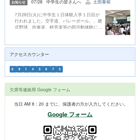
07/28
中学生の皆さんへ
土田泰裕
お知らせ
7月28日(火)に中学生１日体験入学１日目が
行われました。空手道、バレーボール、、硬
式野球、吹奏楽、軽音楽等の部活動体験にた
くさんのご参加ありがとうございました。
アクセスカウンター
6
9
1
4
5
6
7
3
欠席等連絡用 Google フォーム
当日 AM 8：20 までに、保護者の方が入力してください。
Google フォーム