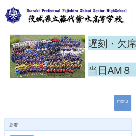
遅刻・欠
当日AM８
menu
新着