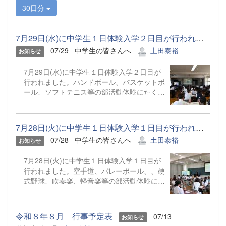
30日分
7月29日(水)に中学生１日体験入学２日目が行われました。ハンドボ...
07/29
中学生の皆さんへ
土田泰裕
お知らせ
7月29日(水)に中学生１日体験入学２日目が
行われました。ハンドボール、バスケットボ
ール、ソフトテニス等の部活動体験にたくさ
んのご参加ありがとうございました。
7月28日(火)に中学生１日体験入学１日目が行われました。空手道、...
07/28
中学生の皆さんへ
土田泰裕
お知らせ
7月28日(火)に中学生１日体験入学１日目が
行われました。空手道、バレーボール、、硬
式野球、吹奏楽、軽音楽等の部活動体験にた
くさんのご参加ありがとうございました。
令和８年８月 行事予定表
07/13
お知らせ