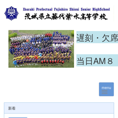
遅刻・欠
当日AM８
menu
新着