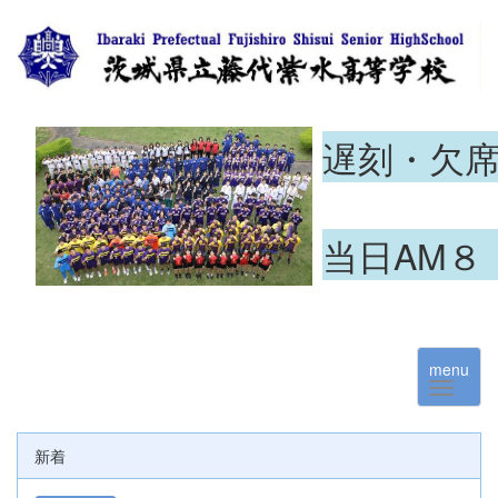
遅刻・欠
当日AM８
menu
新着