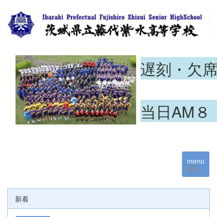
遅刻・欠
当日AM８
menu
新着