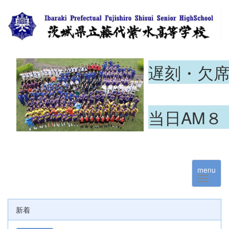
遅刻・欠
当日AM８
menu
新着