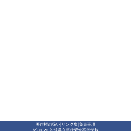
著作権の扱い
|
リンク集
|
免責事項
(c) 2022 茨城県立藤代紫水高等学校