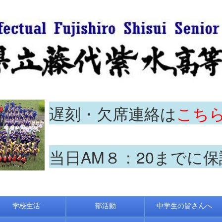
遅刻・欠席連絡は
こち
当日AM８：20までに
学校生活
部活動
中学生の皆さんへ