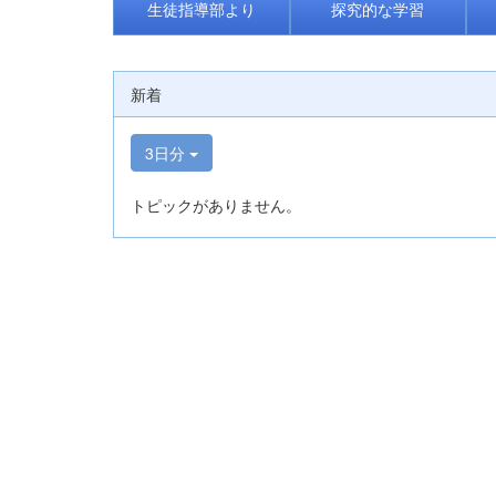
生徒指導部より
探究的な学習
新着
3日分
トピックがありません。