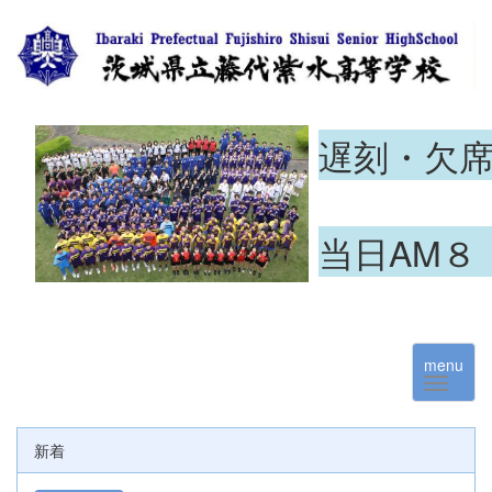
遅刻・欠
当日AM８
menu
新着