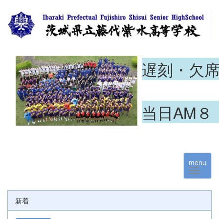
遅刻・欠
当日AM８
menu
新着