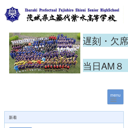
遅刻・欠
当日AM８
menu
新着