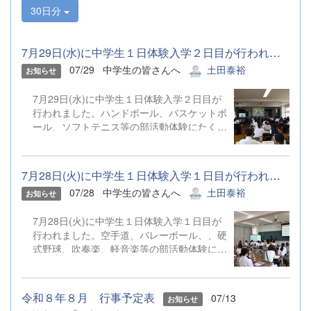
30日分
7月29日(水)に中学生１日体験入学２日目が行われました。ハンドボ...
07/29
中学生の皆さんへ
土田泰裕
お知らせ
7月29日(水)に中学生１日体験入学２日目が
行われました。ハンドボール、バスケットボ
ール、ソフトテニス等の部活動体験にたくさ
んのご参加ありがとうございました。
7月28日(火)に中学生１日体験入学１日目が行われました。空手道、...
07/28
中学生の皆さんへ
土田泰裕
お知らせ
7月28日(火)に中学生１日体験入学１日目が
行われました。空手道、バレーボール、、硬
式野球、吹奏楽、軽音楽等の部活動体験にた
くさんのご参加ありがとうございました。
令和８年８月 行事予定表
07/13
お知らせ