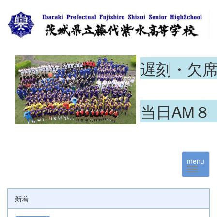
遅刻・欠
当日AM８
menu
新着