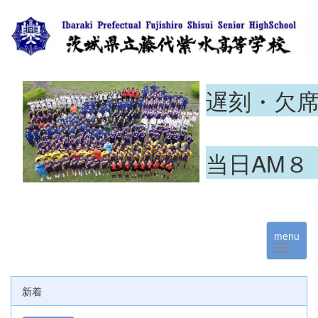
遅刻・欠
当日AM８
menu
新着