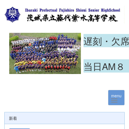
遅刻・欠
当日AM８
menu
新着