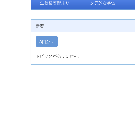
生徒指導部より
探究的な学習
新着
3日分
トピックがありません。