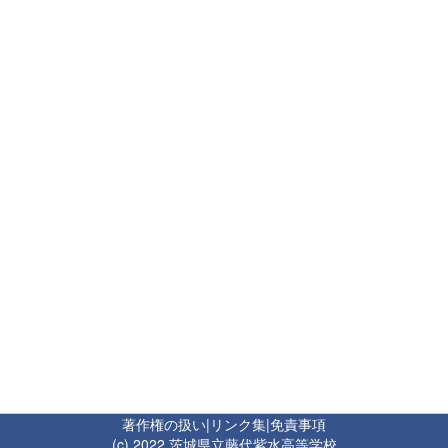
著作権の扱い
|
リンク集
|
免責事項
(c) 2022 茨城県立藤代紫水高等学校