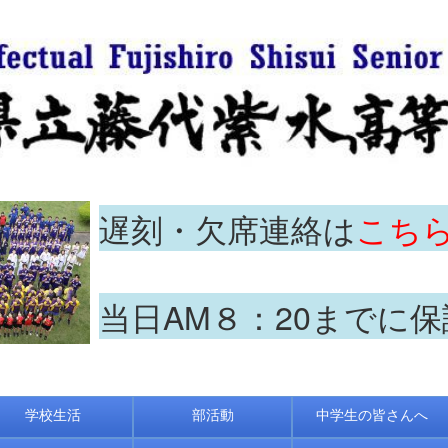
遅刻・欠席連絡は
こち
当日AM８：20までに
学校生活
部活動
中学生の皆さんへ