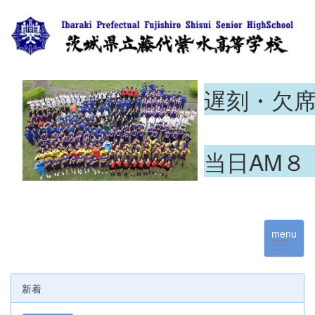
遅刻・欠
当日AM８
menu
新着