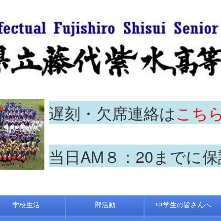
遅刻・欠席連絡は
こち
当日AM８：20までに
学校生活
部活動
中学生の皆さんへ