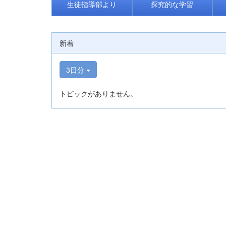
生徒指導部より
探究的な学習
新着
3日分
トピックがありません。