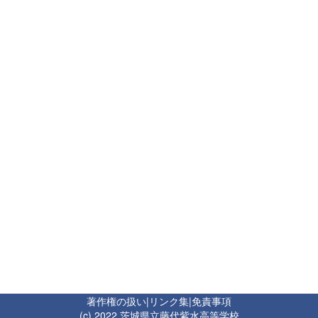
著作権の扱い
|
リンク集
|
免責事項
(c) 2022 茨城県立藤代紫水高等学校