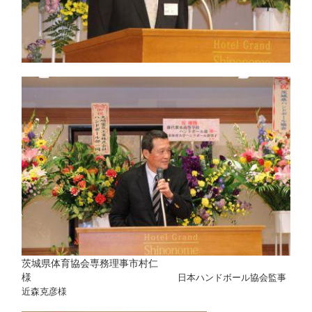
茨城県体育協会専務理事市村仁
様
日本ハンドボール協会監事
近森克彦様