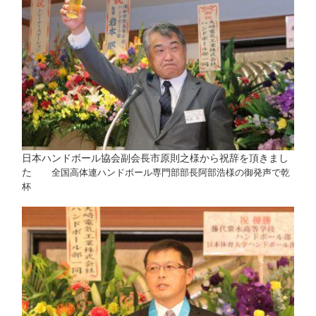
日本ハンドボール協会副会長市原則之様から祝辞を頂きまし
た
全国高体連ハンドボール専門部部長阿部浩様の御発声で乾
杯