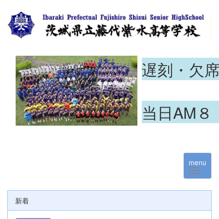
遅刻・欠
当日AM８
menu
新着