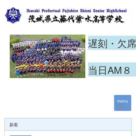
遅刻・欠
当日AM８
menu
新着