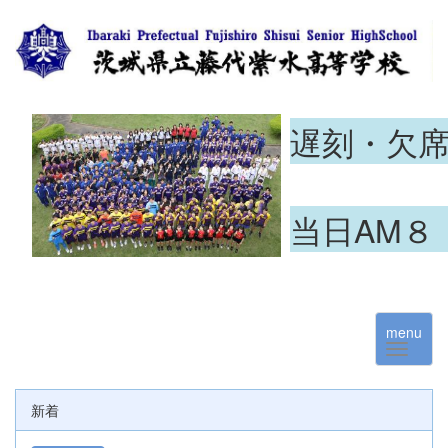
遅刻・欠
当日AM８
menu
新着