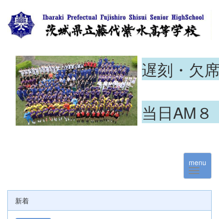
遅刻・欠
当日AM８
menu
新着