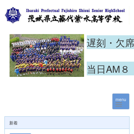
遅刻・欠
当日AM８
menu
新着