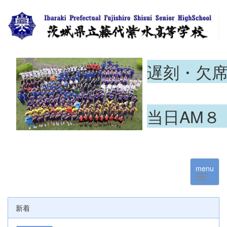
遅刻・欠
当日AM８
menu
新着