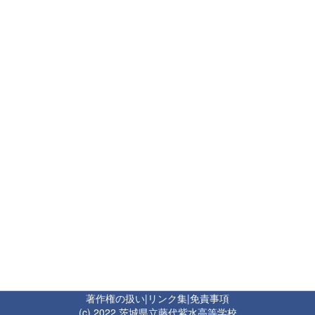
著作権の扱い
|
リンク集
|
免責事項
(c) 2022 茨城県立藤代紫水高等学校