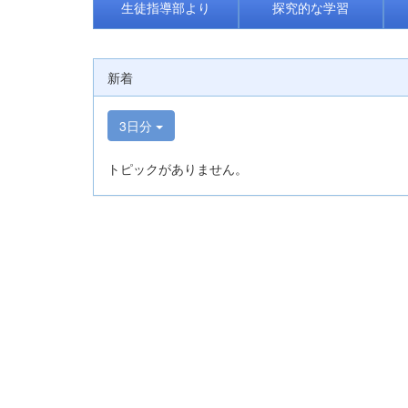
生徒指導部より
探究的な学習
新着
3日分
トピックがありません。