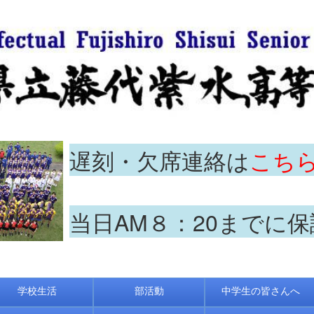
遅刻・欠席連絡は
こち
当日AM８：20までに
学校生活
部活動
中学生の皆さんへ