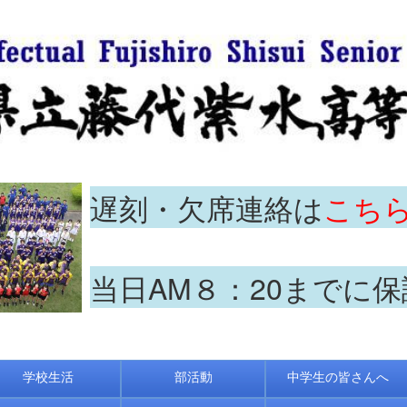
遅刻・欠席連絡は
こち
当日AM８：20までに
学校生活
部活動
中学生の皆さんへ