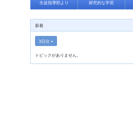
生徒指導部より
探究的な学習
新着
3日分
トピックがありません。