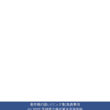
著作権の扱い
|
リンク集
|
免責事項
(c) 2022 茨城県立藤代紫水高等学校