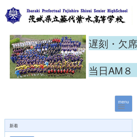
遅刻・欠
当日AM８
menu
新着