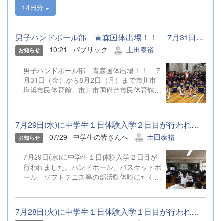
14日分
男子ハンドボール部 青森国体出場！！ 7月31日（金）から8月2...
10:21
パブリック
土田泰裕
お知らせ
男子ハンドボール部 青森国体出場！！ 7
月31日（金）から8月2日（月）まで市川市
塩浜市民体育館、市川市国府台市民体育館他
にて行われた第80回国民スポーツ大会ハン
ドボール競技関東ブロック大会を勝ち抜
き、 関東ブロック代表として第80回国民
7月29日(水)に中学生１日体験入学２日目が行われました。ハンドボ...
スポーツ大会（本大会）に出場を決めまし
07/29
中学生の皆さんへ
土田泰裕
お知らせ
た。 第80回国民スポーツ大会（本大会）
は、9月4日（金）から９月８日（火）まで
7月29日(水)に中学生１日体験入学２日目が
マエダアリーナ、野辺地高校体育館他にて行
行われました。ハンドボール、バスケットボ
われます。 引き続き温かいご声援をよろし
ール、ソフトテニス等の部活動体験にたくさ
くお願いします。
んのご参加ありがとうございました。
7月28日(火)に中学生１日体験入学１日目が行われました。空手道、...