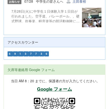
07/28
中学生の皆さんへ
土田泰裕
お知らせ
7月28日(火)に中学生１日体験入学１日目が
行われました。空手道、バレーボール、、硬
式野球、吹奏楽、軽音楽等の部活動体験にた
くさんのご参加ありがとうございました。
アクセスカウンター
6
9
1
3
7
7
3
6
欠席等連絡用 Google フォーム
当日 AM 8：20 までに、保護者の方が入力してください。
Google フォーム