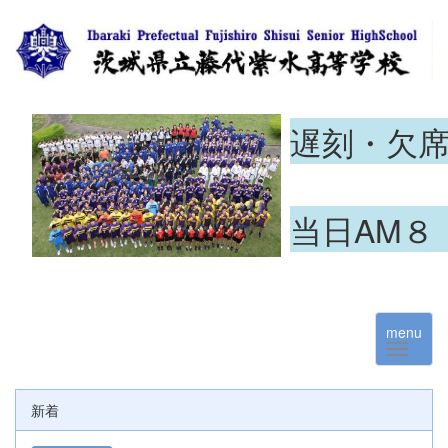
遅刻・欠
当日AM８
menu
新着