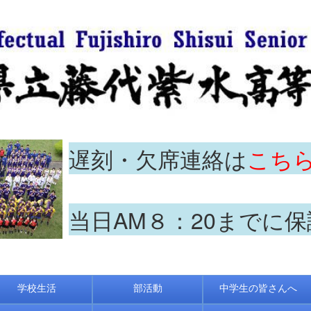
遅刻・欠席連絡は
こち
当日AM８：20までに
学校生活
部活動
中学生の皆さんへ