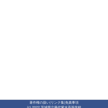
著作権の扱い
|
リンク集
|
免責事項
(c) 2022 茨城県立藤代紫水高等学校