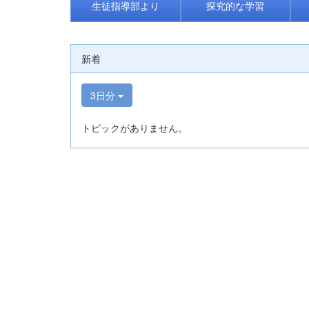
生徒指導部より
探究的な学習
新着
3日分
トピックがありません。