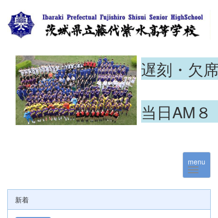
遅刻・欠
当日AM８
menu
新着